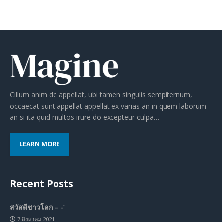
Cillum anim de appellat, ubi tamen singulis sempiternum,
occaecat sunt appellat appellat ex varias an in quem laborum
an si ita quid multos irure do excepteur culpa…
LEARN MORE
Recent Posts
สวัสดีชาวโลก – -‘
7 สิงหาคม 2021