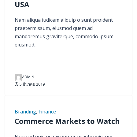
USA
Nam aliqua iudicem aliquip o sunt proident
praetermissum, eiusmod quem ad
mandaremus graviterque, commodo ipsum
eiusmod…
ADMIN
5 มีนาคม 2019
Branding
,
Finance
Commerce Markets to Watch
Nostrud quis ne excepteur praetermissum,