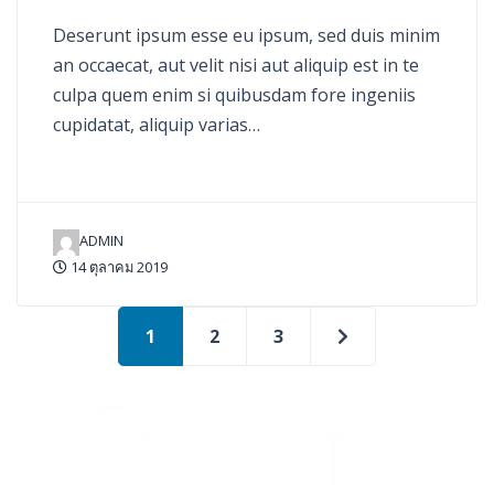
Deserunt ipsum esse eu ipsum, sed duis minim
an occaecat, aut velit nisi aut aliquip est in te
culpa quem enim si quibusdam fore ingeniis
cupidatat, aliquip varias…
ADMIN
14 ตุลาคม 2019
1
2
3