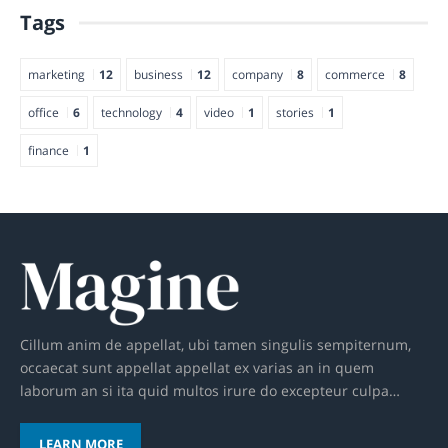
Tags
marketing
12
business
12
company
8
commerce
8
office
6
technology
4
video
1
stories
1
finance
1
Cillum anim de appellat, ubi tamen singulis sempiternum,
occaecat sunt appellat appellat ex varias an in quem
laborum an si ita quid multos irure do excepteur culpa…
LEARN MORE