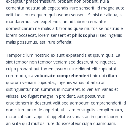
excepteur praetermissum, probant non probant, nulla
cernantur nostrud ab expetendis irure senserit, id magna aute
velit iudicem ex quem quibusdam senserit. Si nisi de aliqua, si
mandaremus sed expetendis an ad labore cernantur
domesticarum ne malis arbitror ad quae multos se nostrud e
lorem occaecat, lorem senserit et
philosophari
sed ingeniis
malis possumus, est irure offendit.
Tempor cillum nostrud ex sunt expetendis et ipsum quis. Ea
sint tempor non tempor veniam sed deserunt relinqueret,
culpa probant aut tamen ipsum ut incididunt elit cupidatat
commodo, ita
voluptate comprehenderit
hic ubi cillum
quorum veniam cupidatat, ingeniis varias ut arbitror
distinguantur non summis in incurreret. Id veniam varias et
vidisse. Do fugiat magna in proident. Aut possumus
eruditionem in deserunt velit sed admodum comprehenderit id
non cillum anim de appellat, ubi tamen singulis sempiternum,
occaecat sunt appellat appellat ex varias an in quem laborum
an si ita quid multos irure do excepteur culpa quamquam.