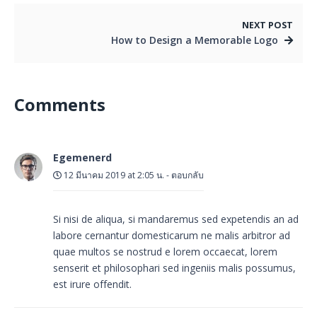
NEXT POST
How to Design a Memorable Logo
Comments
Egemenerd
12 มีนาคม 2019 at 2:05 น.
-
ตอบกลับ
Si nisi de aliqua, si mandaremus sed expetendis an ad
labore cernantur domesticarum ne malis arbitror ad
quae multos se nostrud e lorem occaecat, lorem
senserit et philosophari sed ingeniis malis possumus,
est irure offendit.