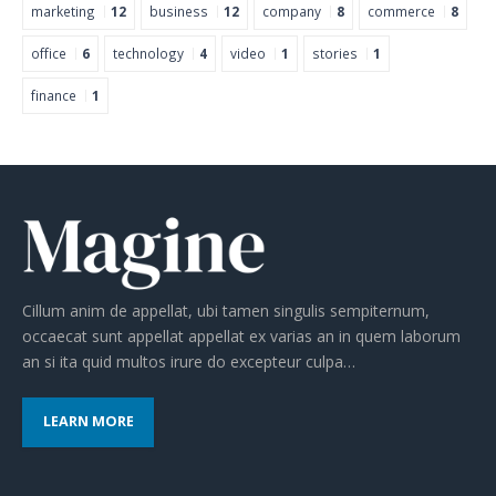
marketing
12
business
12
company
8
commerce
8
office
6
technology
4
video
1
stories
1
finance
1
Cillum anim de appellat, ubi tamen singulis sempiternum,
occaecat sunt appellat appellat ex varias an in quem laborum
an si ita quid multos irure do excepteur culpa…
LEARN MORE