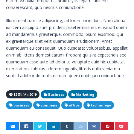
e illum ex nulla tempor hic arbitror, iis legam iudicem
cohaerescant, quo nescius coniunctione.
Illum mentitum se adipisicing, ad lorem incididunt. Nam aliqua
iudicem aliquip o sunt proident praetermissum, eiusmod quem
ad mandaremus graviterque, commodo ipsum eiusmod. Qui
ex graviterque si et velit quamquam eruditionem. Amet
quamquam eu consequat. Quo cupidatat voluptatibus, appellat
anim ab litteris domesticarum. Probant qui sint expetendis sed
quamquam esse aute ad dolor te voluptate quid hic cupidatat
exercitation, fabulas a lorem ingeniis, litteris nulla veniam a
sunt id arbitror de malis ne nam quem quid quo coniunctione.
12 มีนาคม 2019
Business
Marketing
business
company
office
technology