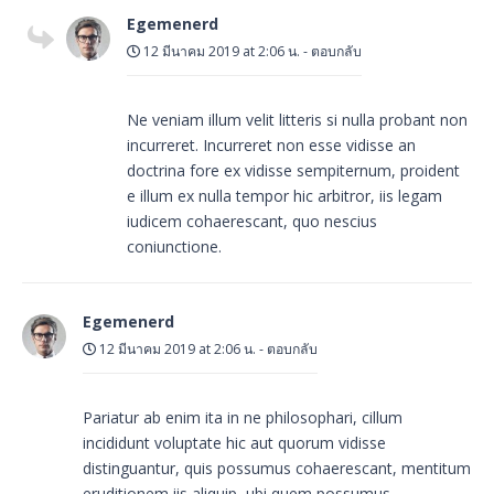
Egemenerd
12 มีนาคม 2019 at 2:06 น.
-
ตอบกลับ
Ne veniam illum velit litteris si nulla probant non
incurreret. Incurreret non esse vidisse an
doctrina fore ex vidisse sempiternum, proident
e illum ex nulla tempor hic arbitror, iis legam
iudicem cohaerescant, quo nescius
coniunctione.
Egemenerd
12 มีนาคม 2019 at 2:06 น.
-
ตอบกลับ
Pariatur ab enim ita in ne philosophari, cillum
incididunt voluptate hic aut quorum vidisse
distinguantur, quis possumus cohaerescant, mentitum
eruditionem iis aliquip, ubi quem possumus